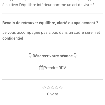
à cultiver l’équilibre intérieur comme un art de vivre ?
Besoin de retrouver équilibre, clarté ou apaisement ?
Je vous accompagne pas à pas dans un cadre serein et
confidentiel
👇
Réserver votre séance
👇
Prendre RDV
1
2
3
4
5
E
É
é
é
é
é
é
n
v
0 vote
t
t
t
t
t
v
o
o
o
o
o
a
o
i
i
i
i
i