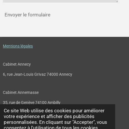
Envoyer le formulaire
Mentions légales
Cabinet Annecy
6, rue Jean-Louis Grivaz 74000 Annecy
Cabinet Annemasse
35, rue de Genève 74100 Ambilly
Ce site Web utilise des cookies pour améliorer
votre expérience et afficher des publicités
personnalisées. En cliquant sur "Accepter", vous
F
I
L
consentez à l'utilisation de tous les cookies.