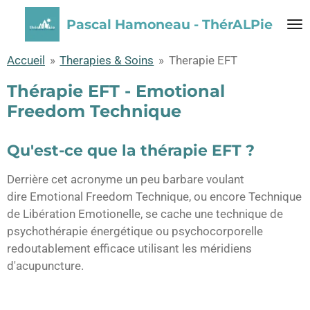
Passer
Pascal Hamoneau - ThérALPie
au
contenu
Accueil
»
Therapies & Soins
»
Therapie EFT
principal
Thérapie EFT - Emotional
Freedom Technique
Qu'est-ce que la thérapie EFT ?
Derrière cet acronyme un peu barbare voulant
dire
E
motional
F
reedom
T
echnique, ou encore Technique
de Libération Emotionelle, se cache une technique de
psychothérapie énergétique ou psychocorporelle
redoutablement efficace utilisant les méridiens
d'acupuncture.