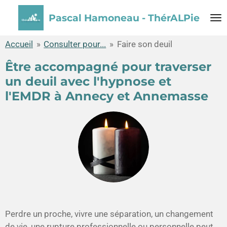
Passer
Pascal Hamoneau - ThérALPie
au
contenu
Accueil
»
Consulter pour...
»
Faire son deuil
principal
Être accompagné pour traverser
un deuil avec l'hypnose et
l'EMDR à Annecy et Annemasse
Perdre un proche, vivre une séparation, un changement
de vie, une rupture professionnelle ou personnelle peut