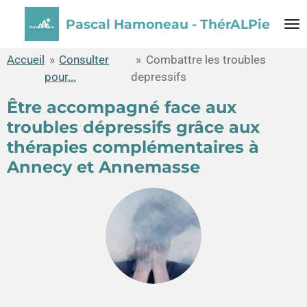
Passer
Pascal Hamoneau - ThérALPie
au
contenu
Accueil
»
Consulter
»
Combattre les troubles
principal
pour...
depressifs
Être accompagné face aux
troubles dépressifs grâce aux
thérapies complémentaires à
Annecy et Annemasse